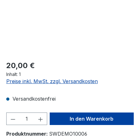
Regulärer Preis:
20,00 €
Inhalt:
1
Preise inkl. MwSt. zzgl. Versandkosten
Versandkostenfrei
Produkt Anzahl: Gib den gewünschten We
In den Warenkorb
Produktnummer:
SWDEMO10006