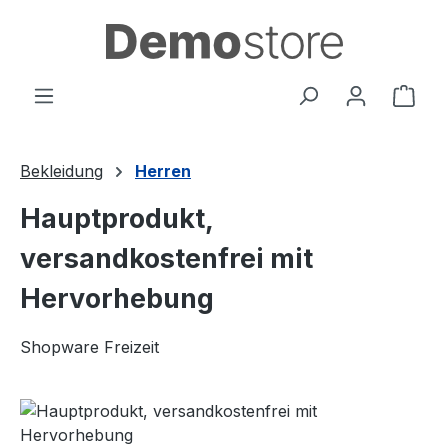
Zum Hauptinhalt springen
Ware
Bekleidung
Herren
Hauptprodukt,
versandkostenfrei mit
Hervorhebung
Shopware Freizeit
Bildergalerie überspringen