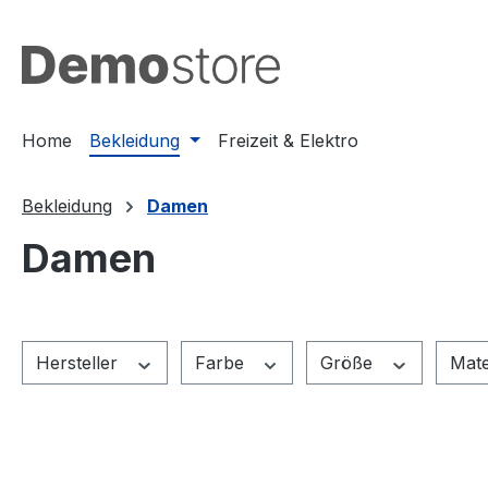
m Hauptinhalt springen
Zur Suche springen
Zur Hauptnavigation springen
Home
Bekleidung
Freizeit & Elektro
Bekleidung
Damen
Damen
Hersteller
Farbe
Größe
Mate