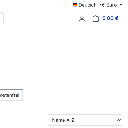
Deutsch
€
Euro
0,00 €
Ware
nzufügen: Versandkostenfrei
ostenfrei